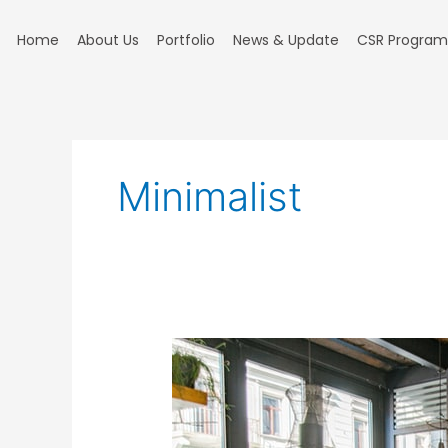
Skip
to
Home
About Us
Portfolio
News & Update
CSR Program
content
Minimalist
Konsep
Desain
Interior
Cafe
Unik