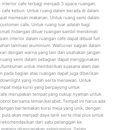
interior cafe terbagi menjadi 3 space ruangan.
u cafe kebun. Untuk ruang dalam berada di dalam
tempat memesan makanan. Untuk ruang semi dalam
ustomer cafe. Untuk ruang luar adalah bagi
mati hidangan diluar ruangan sambil menikmati
in interior dalam ruangan cafe dapat dibuat full
ahan laminasi aluminium. Wallcover bagian dalam
an dengan warna yang lain dan usahakan jangan
a ruang semi dalam sebagian dapat menggunakan
an/tumbuhan untuk memberikan suasana alam dan
n pada bagian atas ruangan dapat juga diberikan
 downlight yang indah serta menawan. Untuk
empat meja kursi yang berpayung untuk
Cafe merupakan tempat yang cukup nyaman untuk
brol bersama teman/kerabat. Tempat ini harus ada
dengan bertemakan kursi meja yang unik, dengan
la akan menjadi daya tarik serta nilai plus untuk
erekomendasikan dari satu pelanggan ke
s matang direncanakan sebelumnya. Selain