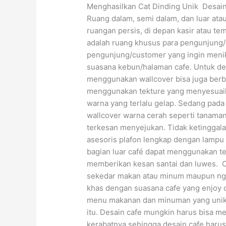
Menghasilkan Cat Dinding Unik Desain 
Ruang dalam, semi dalam, dan luar ata
ruangan persis, di depan kasir atau 
adalah ruang khusus para pengunjung/c
pengunjung/customer yang ingin menik
suasana kebun/halaman cafe. Untuk desa
menggunakan wallcover bisa juga berb
menggunakan tekture yang menyesuaik
warna yang terlalu gelap. Sedang pad
wallcover warna cerah seperti tanam
terkesan menyejukan. Tidak ketinggala
asesoris plafon lengkap dengan lampu
bagian luar café dapat menggunakan t
memberikan kesan santai dan luwes. 
sekedar makan atau minum maupun ngo
khas dengan suasana cafe yang enjoy 
menu makanan dan minuman yang unik pu
itu. Desain cafe mungkin harus bisa m
kerabatnya sehingga desain cafe haru