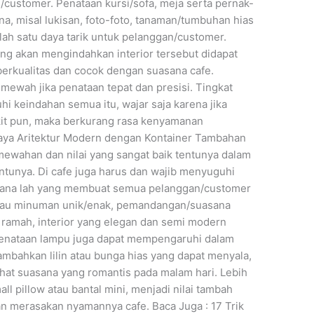
ustomer. Penataan kursi/sofa, meja serta pernak-
a, misal lukisan, foto-foto, tanaman/tumbuhan hias
lah satu daya tarik untuk pelanggan/customer.
ng akan mengindahkan interior tersebut didapat
erkualitas dan cocok dengan suasana cafe.
 mewah jika penataan tepat dan presisi. Tingkat
 keindahan semua itu, wajar saja karena jika
dikit pun, maka berkurang rasa kenyamanan
aya Aritektur Modern dengan Kontainer Tambahan
mewahan dan nilai yang sangat baik tentunya dalam
entunya. Di cafe juga harus dan wajib menyuguhi
sana lah yang membuat semua pelanggan/customer
tau minuman unik/enak, pemandangan/suasana
 ramah, interior yang elegan dan semi modern
Penataan lampu juga dapat mempengaruhi dalam
tambahkan lilin atau bunga hias yang dapat menyala,
ihat suasana yang romantis pada malam hari. Lebih
mall pillow atau bantal mini, menjadi nilai tambah
n merasakan nyamannya cafe. Baca Juga : 17 Trik