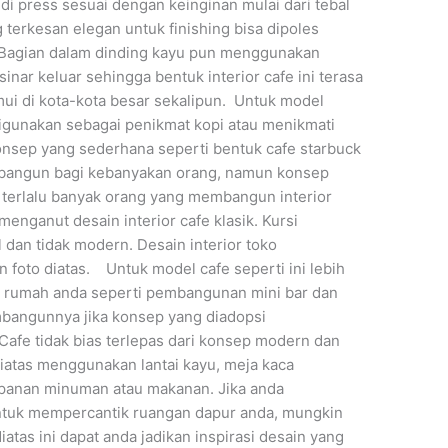
di press sesuai dengan keinginan mulai dari tebal
erkesan elegan untuk finishing bisa dipoles
t. Bagian dalam dinding kayu pun menggunakan
ar keluar sehingga bentuk interior cafe ini terasa
mui di kota-kota besar sekalipun. Untuk model
 digunakan sebagai penikmat kopi atau menikmati
Konsep yang sederhana seperti bentuk cafe starbuck
ibangun bagi kebanyakan orang, namun konsep
 terlalu banyak orang yang membangun interior
menganut desain interior cafe klasik. Kursi
l dan tidak modern. Desain interior toko
n foto diatas. Untuk model cafe seperti ini lebih
 rumah anda seperti pembangunan mini bar dan
mbangunnya jika konsep yang diadopsi
afe tidak bias terlepas dari konsep modern dan
 diatas menggunakan lantai kayu, meja kaca
mpanan minuman atau makanan. Jika anda
ntuk mempercantik ruangan dapur anda, mungkin
iatas ini dapat anda jadikan inspirasi desain yang