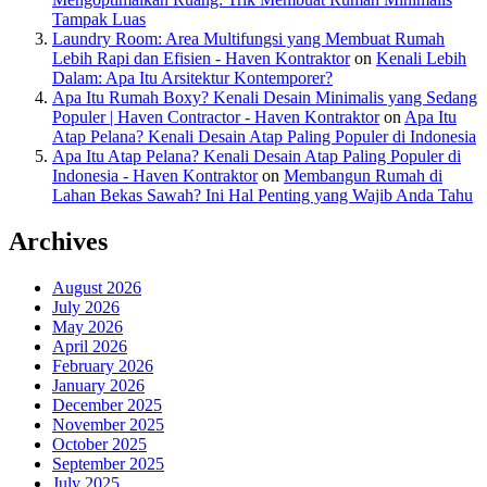
Tampak Luas
Laundry Room: Area Multifungsi yang Membuat Rumah
Lebih Rapi dan Efisien - Haven Kontraktor
on
Kenali Lebih
Dalam: Apa Itu Arsitektur Kontemporer?
Apa Itu Rumah Boxy? Kenali Desain Minimalis yang Sedang
Populer | Haven Contractor - Haven Kontraktor
on
Apa Itu
Atap Pelana? Kenali Desain Atap Paling Populer di Indonesia
Apa Itu Atap Pelana? Kenali Desain Atap Paling Populer di
Indonesia - Haven Kontraktor
on
Membangun Rumah di
Lahan Bekas Sawah? Ini Hal Penting yang Wajib Anda Tahu
Archives
August 2026
July 2026
May 2026
April 2026
February 2026
January 2026
December 2025
November 2025
October 2025
September 2025
July 2025