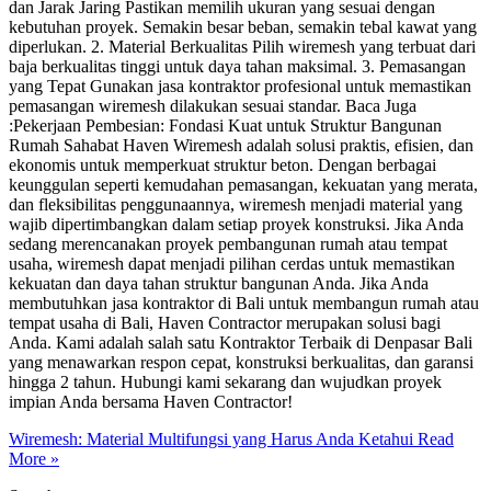
dan Jarak Jaring Pastikan memilih ukuran yang sesuai dengan
kebutuhan proyek. Semakin besar beban, semakin tebal kawat yang
diperlukan. 2. Material Berkualitas Pilih wiremesh yang terbuat dari
baja berkualitas tinggi untuk daya tahan maksimal. 3. Pemasangan
yang Tepat Gunakan jasa kontraktor profesional untuk memastikan
pemasangan wiremesh dilakukan sesuai standar. Baca Juga
:Pekerjaan Pembesian: Fondasi Kuat untuk Struktur Bangunan
Rumah Sahabat Haven Wiremesh adalah solusi praktis, efisien, dan
ekonomis untuk memperkuat struktur beton. Dengan berbagai
keunggulan seperti kemudahan pemasangan, kekuatan yang merata,
dan fleksibilitas penggunaannya, wiremesh menjadi material yang
wajib dipertimbangkan dalam setiap proyek konstruksi. Jika Anda
sedang merencanakan proyek pembangunan rumah atau tempat
usaha, wiremesh dapat menjadi pilihan cerdas untuk memastikan
kekuatan dan daya tahan struktur bangunan Anda. Jika Anda
membutuhkan jasa kontraktor di Bali untuk membangun rumah atau
tempat usaha di Bali, Haven Contractor merupakan solusi bagi
Anda. Kami adalah salah satu Kontraktor Terbaik di Denpasar Bali
yang menawarkan respon cepat, konstruksi berkualitas, dan garansi
hingga 2 tahun. Hubungi kami sekarang dan wujudkan proyek
impian Anda bersama Haven Contractor!
Wiremesh: Material Multifungsi yang Harus Anda Ketahui
Read
More »