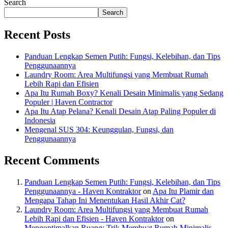
Search
Search
Recent Posts
Panduan Lengkap Semen Putih: Fungsi, Kelebihan, dan Tips
Penggunaannya
Laundry Room: Area Multifungsi yang Membuat Rumah
Lebih Rapi dan Efisien
Apa Itu Rumah Boxy? Kenali Desain Minimalis yang Sedang
Populer | Haven Contractor
Apa Itu Atap Pelana? Kenali Desain Atap Paling Populer di
Indonesia
Mengenal SUS 304: Keunggulan, Fungsi, dan
Penggunaannya
Recent Comments
Panduan Lengkap Semen Putih: Fungsi, Kelebihan, dan Tips
Penggunaannya - Haven Kontraktor
on
Apa Itu Plamir dan
Mengapa Tahap Ini Menentukan Hasil Akhir Cat?
Laundry Room: Area Multifungsi yang Membuat Rumah
Lebih Rapi dan Efisien - Haven Kontraktor
on
Mengoptimalkan Ruang: Trik Membuat Rumah Minimalis