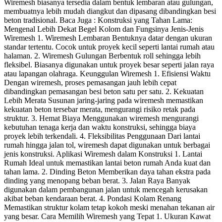
Wiremesh biasanya tersedia dalam bentuk lembaran atau gulungan,
membuatnya lebih mudah diangkut dan dipasang dibandingkan besi
beton tradisional. Baca Juga : Konstruksi yang Tahan Lama:
Mengenal Lebih Dekat Begel Kolom dan Fungsinya Jenis-Jenis
Wiremesh 1. Wiremesh Lembaran Bentuknya datar dengan ukuran
standar tertentu. Cocok untuk proyek kecil seperti lantai rumah atau
halaman. 2. Wiremesh Gulungan Berbentuk roll sehingga lebih
fleksibel. Biasanya digunakan untuk proyek besar seperti jalan raya
atau lapangan olahraga. Keunggulan Wiremesh 1. Efisiensi Waktu
Dengan wiremesh, proses pemasangan jauh lebih cepat
dibandingkan pemasangan besi beton satu per satu. 2. Kekuatan
Lebih Merata Susunan jaring-jaring pada wiremesh memastikan
kekuatan beton tersebar merata, mengurangi risiko retak pada
struktur. 3. Hemat Biaya Menggunakan wiremesh mengurangi
kebutuhan tenaga kerja dan waktu konstruksi, sehingga biaya
proyek lebih terkendali. 4. Fleksibilitas Penggunaan Dari lantai
rumah hingga jalan tol, wiremesh dapat digunakan untuk berbagai
jenis konstruksi. Aplikasi Wiremesh dalam Konstruksi 1. Lantai
Rumah Ideal untuk memastikan lantai beton rumah Anda kuat dan
tahan lama. 2. Dinding Beton Memberikan daya tahan ekstra pada
dinding yang menopang beban berat. 3. Jalan Raya Banyak
digunakan dalam pembangunan jalan untuk mencegah kerusakan
akibat beban kendaraan berat. 4. Pondasi Kolam Renang
Memastikan struktur kolam tetap kokoh meski menahan tekanan air
yang besar. Cara Memilih Wiremesh yang Tepat 1. Ukuran Kawat