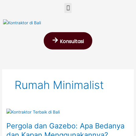
Skip
Menu
to
content
Konsultasi
Rumah Minimalist
Pergola
dan
Pergola dan Gazebo: Apa Bedanya
Gazebo:
Apa
dan Kapan Menggunakannya?