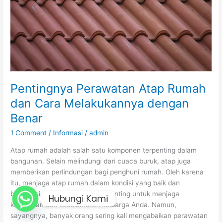
Melakukannya
dengan
Benar
Pentingnya Perawatan Atap Rumah
dan Cara Melakukannya dengan
Benar
1 Comment
/
Informasi
/
admin
Atap rumah adalah salah satu komponen terpenting dalam
bangunan. Selain melindungi dari cuaca buruk, atap juga
memberikan perlindungan bagi penghuni rumah. Oleh karena
itu, menjaga atap rumah dalam kondisi yang baik dan
berfungsi dengan baik sangat penting untuk menjaga
Hubungi Kami
kesehatan dan keselamatan keluarga Anda. Namun,
sayangnya, banyak orang sering kali mengabaikan perawatan