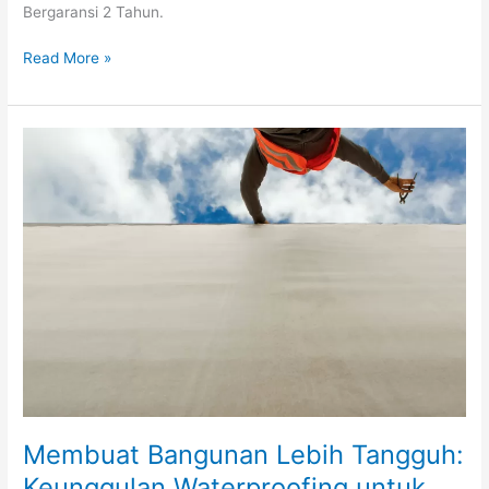
Bergaransi 2 Tahun.
Read More »
Membuat
Bangunan
Lebih
Tangguh:
Keunggulan
Waterproofing
untuk
Perlindungan
Jangka
Panjang
Membuat Bangunan Lebih Tangguh:
Keunggulan Waterproofing untuk