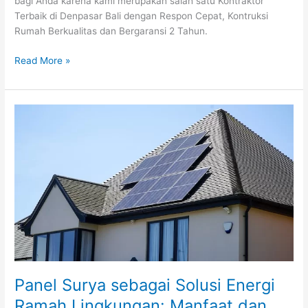
bagi Anda karena kami merupakan salah satu Kontraktor
Terbaik di Denpasar Bali dengan Respon Cepat, Kontruksi
Rumah Berkualitas dan Bergaransi 2 Tahun.
Read More »
Panel
Surya
sebagai
Solusi
Energi
Ramah
Lingkungan:
Manfaat
dan
Tantangan
yang
Dihadapi
Panel Surya sebagai Solusi Energi
Ramah Lingkungan: Manfaat dan