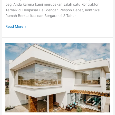
bagi Anda karena kami merupakan salah satu Kontraktor
Terbaik di Denpasar Bali dengan Respon Cepat, Kontruksi
Rumah Berkualitas dan Bergaransi 2 Tahun.
Read More »
Ketahanan
dan
Estetika:
Keuntungan
dan
Tips
Merawat
Rumah
Atap
Datar