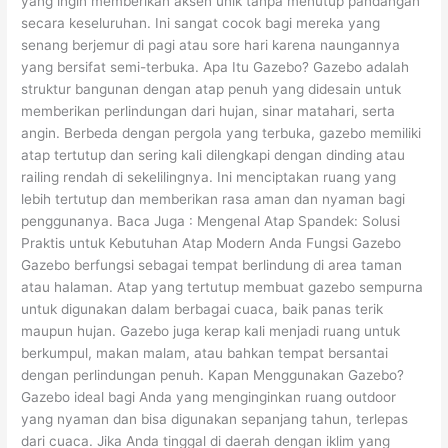
yang ingin memberikan aksen unik tanpa menutup pandangan
secara keseluruhan. Ini sangat cocok bagi mereka yang
senang berjemur di pagi atau sore hari karena naungannya
yang bersifat semi-terbuka. Apa Itu Gazebo? Gazebo adalah
struktur bangunan dengan atap penuh yang didesain untuk
memberikan perlindungan dari hujan, sinar matahari, serta
angin. Berbeda dengan pergola yang terbuka, gazebo memiliki
atap tertutup dan sering kali dilengkapi dengan dinding atau
railing rendah di sekelilingnya. Ini menciptakan ruang yang
lebih tertutup dan memberikan rasa aman dan nyaman bagi
penggunanya. Baca Juga : Mengenal Atap Spandek: Solusi
Praktis untuk Kebutuhan Atap Modern Anda Fungsi Gazebo
Gazebo berfungsi sebagai tempat berlindung di area taman
atau halaman. Atap yang tertutup membuat gazebo sempurna
untuk digunakan dalam berbagai cuaca, baik panas terik
maupun hujan. Gazebo juga kerap kali menjadi ruang untuk
berkumpul, makan malam, atau bahkan tempat bersantai
dengan perlindungan penuh. Kapan Menggunakan Gazebo?
Gazebo ideal bagi Anda yang menginginkan ruang outdoor
yang nyaman dan bisa digunakan sepanjang tahun, terlepas
dari cuaca. Jika Anda tinggal di daerah dengan iklim yang