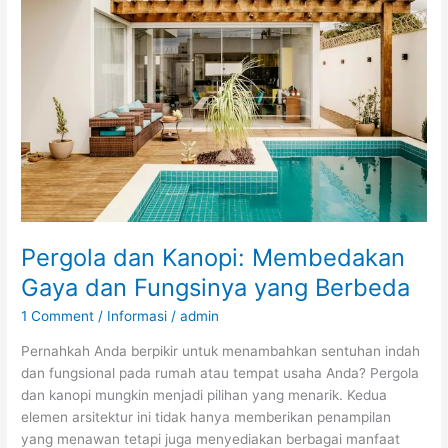
Kanopi:
Membedakan
Gaya
dan
Fungsinya
yang
Berbeda
Pergola dan Kanopi: Membedakan
Gaya dan Fungsinya yang Berbeda
1 Comment
/
Informasi
/
admin
Pernahkah Anda berpikir untuk menambahkan sentuhan indah
dan fungsional pada rumah atau tempat usaha Anda? Pergola
dan kanopi mungkin menjadi pilihan yang menarik. Kedua
elemen arsitektur ini tidak hanya memberikan penampilan
yang menawan tetapi juga menyediakan berbagai manfaat