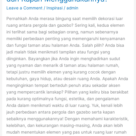
Bedanya
Leave a Comment
/
Inspirasi
/
admin
dan
Kapan
Pernahkah Anda merasa bingung saat memilih dekorasi luar
Menggunakannya?
ruang antara pergola dan gazebo? Sering kali, kedua elemen
ini terlihat sama bagi sebagian orang, namun sebenarnya
memiliki perbedaan penting yang memengaruhi kenyamanan
dan fungsi taman atau halaman Anda. Salah pilih? Anda bisa
jadi malah tidak menikmati tampilan atau fungsi yang
diinginkan. Bayangkan jika Anda ingin menghadirkan sudut
yang nyaman dan menarik di taman atau halaman rumah,
tetapi justru memilih elemen yang kurang cocok dengan
kebutuhan, gaya hidup, atau desain ruang Anda. Apakah Anda
menginginkan tempat berteduh penuh atau sekadar aksen
yang mempercantik lanskap? Pilihan yang keliru bisa berakibat
pada kurang optimalnya fungsi, estetika, dan pengalaman
Anda dalam menikmati waktu di luar ruang. Yuk, kenali lebih
jauh perbedaan antara pergola dan gazebo serta kapan
sebaiknya menggunakannya! Dengan memahami karakteristik,
kelebihan, dan kekurangan masing-masing, Anda akan lebih
mudah menentukan elemen yang pas untuk ruang luar rumah