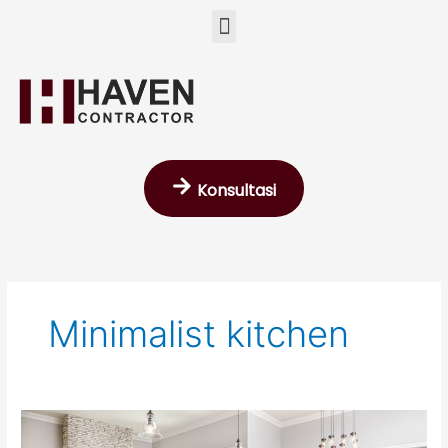
Skip
Menu
to
content
Konsultasi
Minimalist kitchen
Inspirasi
Dapur