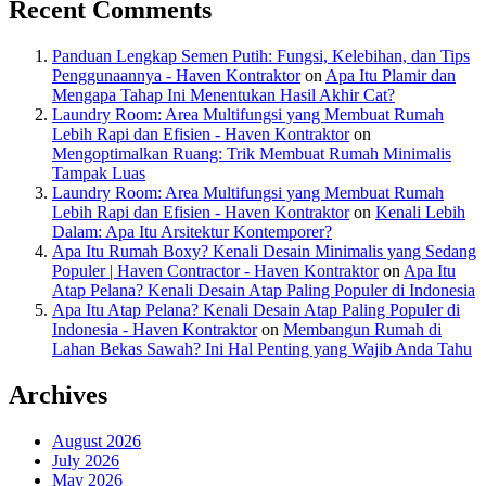
Recent Comments
Panduan Lengkap Semen Putih: Fungsi, Kelebihan, dan Tips
Penggunaannya - Haven Kontraktor
on
Apa Itu Plamir dan
Mengapa Tahap Ini Menentukan Hasil Akhir Cat?
Laundry Room: Area Multifungsi yang Membuat Rumah
Lebih Rapi dan Efisien - Haven Kontraktor
on
Mengoptimalkan Ruang: Trik Membuat Rumah Minimalis
Tampak Luas
Laundry Room: Area Multifungsi yang Membuat Rumah
Lebih Rapi dan Efisien - Haven Kontraktor
on
Kenali Lebih
Dalam: Apa Itu Arsitektur Kontemporer?
Apa Itu Rumah Boxy? Kenali Desain Minimalis yang Sedang
Populer | Haven Contractor - Haven Kontraktor
on
Apa Itu
Atap Pelana? Kenali Desain Atap Paling Populer di Indonesia
Apa Itu Atap Pelana? Kenali Desain Atap Paling Populer di
Indonesia - Haven Kontraktor
on
Membangun Rumah di
Lahan Bekas Sawah? Ini Hal Penting yang Wajib Anda Tahu
Archives
August 2026
July 2026
May 2026