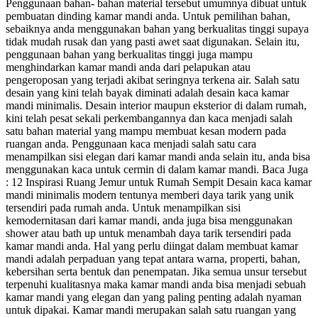
Penggunaan bahan- bahan material tersebut umumnya dibuat untuk
pembuatan dinding kamar mandi anda. Untuk pemilihan bahan,
sebaiknya anda menggunakan bahan yang berkualitas tinggi supaya
tidak mudah rusak dan yang pasti awet saat digunakan. Selain itu,
penggunaan bahan yang berkualitas tinggi juga mampu
menghindarkan kamar mandi anda dari pelapukan atau
pengeroposan yang terjadi akibat seringnya terkena air. Salah satu
desain yang kini telah bayak diminati adalah desain kaca kamar
mandi minimalis. Desain interior maupun eksterior di dalam rumah,
kini telah pesat sekali perkembangannya dan kaca menjadi salah
satu bahan material yang mampu membuat kesan modern pada
ruangan anda. Penggunaan kaca menjadi salah satu cara
menampilkan sisi elegan dari kamar mandi anda selain itu, anda bisa
menggunakan kaca untuk cermin di dalam kamar mandi. Baca Juga
: 12 Inspirasi Ruang Jemur untuk Rumah Sempit Desain kaca kamar
mandi minimalis modern tentunya memberi daya tarik yang unik
tersendiri pada rumah anda. Untuk menampilkan sisi
kemodernitasan dari kamar mandi, anda juga bisa menggunakan
shower atau bath up untuk menambah daya tarik tersendiri pada
kamar mandi anda. Hal yang perlu diingat dalam membuat kamar
mandi adalah perpaduan yang tepat antara warna, properti, bahan,
kebersihan serta bentuk dan penempatan. Jika semua unsur tersebut
terpenuhi kualitasnya maka kamar mandi anda bisa menjadi sebuah
kamar mandi yang elegan dan yang paling penting adalah nyaman
untuk dipakai. Kamar mandi merupakan salah satu ruangan yang