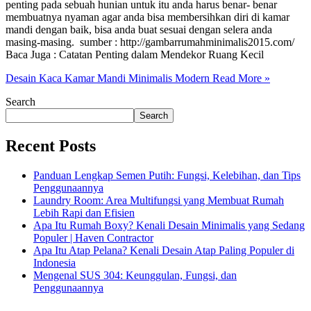
penting pada sebuah hunian untuk itu anda harus benar- benar
membuatnya nyaman agar anda bisa membersihkan diri di kamar
mandi dengan baik, bisa anda buat sesuai dengan selera anda
masing-masing. sumber : http://gambarrumahminimalis2015.com/
Baca Juga : Catatan Penting dalam Mendekor Ruang Kecil
Desain Kaca Kamar Mandi Minimalis Modern
Read More »
Search
Search
Recent Posts
Panduan Lengkap Semen Putih: Fungsi, Kelebihan, dan Tips
Penggunaannya
Laundry Room: Area Multifungsi yang Membuat Rumah
Lebih Rapi dan Efisien
Apa Itu Rumah Boxy? Kenali Desain Minimalis yang Sedang
Populer | Haven Contractor
Apa Itu Atap Pelana? Kenali Desain Atap Paling Populer di
Indonesia
Mengenal SUS 304: Keunggulan, Fungsi, dan
Penggunaannya