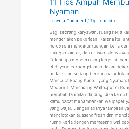
11 Tips Ampuh Membu
Ampuh
Membuat
Nyaman
Ruang
Leave a Comment
/
Tips
/
admin
Kantor
yang
Bagi seorang karyawan, ruang kerja kan
Nyaman
mengerjakan pekerjaan. Karena itu, un
harus rela mengatur ruangan kerja den
ruangan kantor, dan urusan lainnya ya
Tetapi tips menata ruang kerja ini me
oleh yang berpengalaman dalam dekoras
andai kamu sedang berencana untuk me
Membuat Ruang Kantor yang Nyaman. Ba
Modern 1. Memasang Wallpaper di Ruang
merubah tampilan dinding. Jika kamu 
kamu dapat menambahkan wallpaper ya
yang wajar. Dengan adanya tampilan yan
menciptakan suasana fresh dan mencip
ruang kerja dengan memasang wallpape
kerja. Dengan begitu ruangan kerja ta