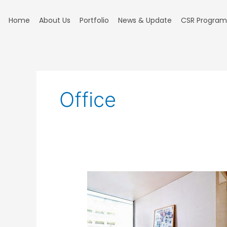
Skip
to
Home
About Us
Portfolio
News & Update
CSR Program
content
Office
Tips
Membuat
Ruang
Kerja
Nyaman