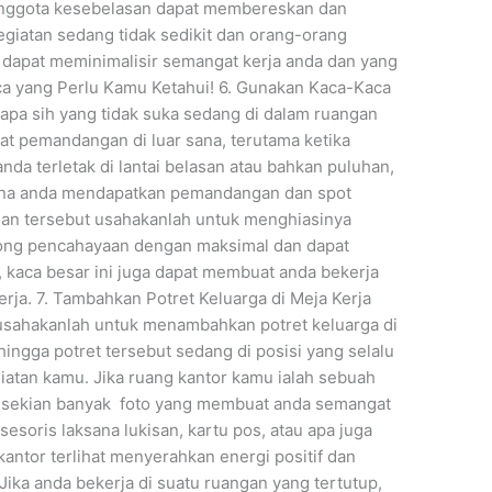
p anggota kesebelasan dapat membereskan dan
giatan sedang tidak sedikit dan orang-orang
 dapat meminimalisir semangat kerja anda dan yang
aca yang Perlu Kamu Ketahui! 6. Gunakan Kaca-Kaca
pa sih yang tidak suka sedang di dalam ruangan
at pemandangan di luar sana, terutama ketika
nda terletak di lantai belasan atau bahkan puluhan,
arena anda mendapatkan pemandangan dan spot
an tersebut usahakanlah untuk menghiasinya
long pencahayaan dengan maksimal dan dapat
kaca besar ini juga dapat membuat anda bekerja
erja. 7. Tambahkan Potret Keluarga di Meja Kerja
 usahakanlah untuk menambahkan potret keluarga di
hingga potret tersebut sedang di posisi yang selalu
giatan kamu. Jika ruang kantor kamu ialah sebuah
an sekian banyak foto yang membuat anda semangat
esoris laksana lukisan, kartu pos, atau apa juga
antor terlihat menyerahkan energi positif dan
ika anda bekerja di suatu ruangan yang tertutup,