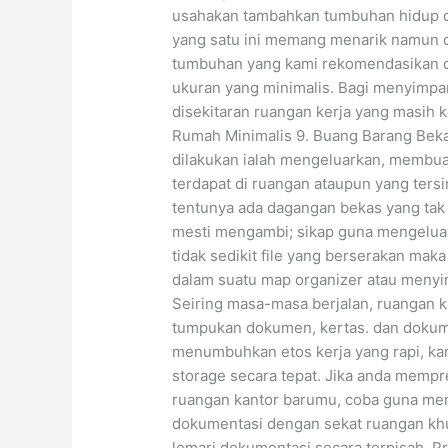
usahakan tambahkan tumbuhan hidup di 
yang satu ini memang menarik namun d
tumbuhan yang kami rekomendasikan di
ukuran yang minimalis. Bagi menyimpan
disekitaran ruangan kerja yang masih 
Rumah Minimalis 9. Buang Barang Beka
dilakukan ialah mengeluarkan, membua
terdapat di ruangan ataupun yang ters
tentunya ada dagangan bekas yang ta
mesti mengambi; sikap guna mengeluark
tidak sedikit file yang berserakan m
dalam suatu map organizer atau menyi
Seiring masa-masa berjalan, ruangan k
tumpukan dokumen, kertas. dan dokum
menumbuhkan etos kerja yang rapi, k
storage secara tepat. Jika anda memp
ruangan kantor barumu, coba guna men
dokumentasi dengan sekat ruangan kh
lemari dokumentasi secara terpisah. Pr