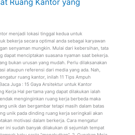
at Ruang Kantor yang
tor menjadi lokasi tinggal kedua untuk
tuk bekerja secara optimal anda sebagai karyawan
gan senyaman mungkin. Mulai dari kebersihan, tata
ng dapat menciptakan suasana nyaman saat bekerja.
mang bukan urusan yang mudah. Perlu dilaksanakan
i ataupun referensi dari media yang ada. Nah,
ngatur ruang kantor, inilah 11 Tips Ampuh
ca Juga : 15 Gaya Arsitektur untuk Kantor
 Kerja Hal pertama yang dapat dilakukan ialah
hendak menginginkan ruang kerja berbeda maka
ng unik dan bergambar tetapi masih dalam batas
g unik pada dinding ruang kerja seringkali akan
takan motivasi dalam berkerja. Cara mengatur
r ini sudah banyak dilakukan di sejumlah tempat
k tampak kaku serta “menakutkan”. 2. Gunakan Meja