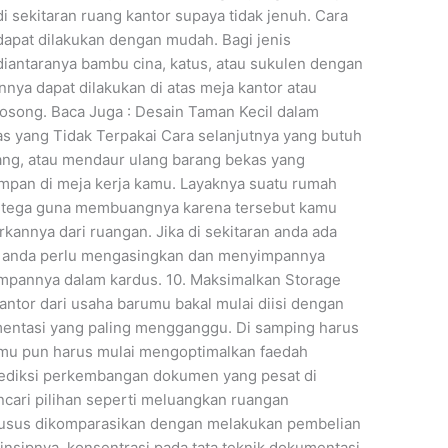
sekitaran ruang kantor supaya tidak jenuh. Cara
apat dilakukan dengan mudah. Bagi jenis
antaranya bambu cina, katus, atau sukulen dengan
nya dapat dilakukan di atas meja kantor atau
kosong. Baca Juga : Desain Taman Kecil dalam
s yang Tidak Terpakai Cara selanjutnya yang butuh
ng, atau mendaur ulang barang bekas yang
impan di meja kerja kamu. Layaknya suatu rumah
k tega guna membuangnya karena tersebut kamu
annya dari ruangan. Jika di sekitaran anda ada
aka anda perlu mengasingkan dan menyimpannya
mpannya dalam kardus. 10. Maksimalkan Storage
antor dari usaha barumu bakal mulai diisi dengan
entasi yang paling mengganggu. Di samping harus
amu pun harus mulai mengoptimalkan faedah
rediksi perkembangan dokumen yang pesat di
cari pilihan seperti meluangkan ruangan
usus dikomparasikan dengan melakukan pembelian
insipnya, konsentrasi pada tata teknik dokumentasi