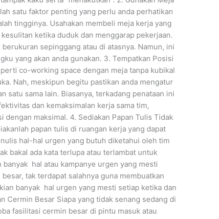
ah satu faktor penting yang perlu anda perhatikan
alah tingginya. Usahakan membeli meja kerja yang
 kesulitan ketika duduk dan menggarap pekerjaan.
 berukuran sepinggang atau di atasnya. Namun, ini
gku yang akan anda gunakan. 3. Tempatkan Posisi
seperti co-working space dengan meja tanpa kubikal
uka. Nah, meskipun begitu pastikan anda mengatur
n satu sama lain. Biasanya, terkadang penataan ini
ektivitas dan kemaksimalan kerja sama tim,
si dengan maksimal. 4. Sediakan Papan Tulis Tidak
akanlah papan tulis di ruangan kerja yang dapat
ulis hal-hal urgen yang butuh diketahui oleh tim
ak bakal ada kata terlupa atau terlambat untuk
n banyak hal atau kampanye urgen yang mesti
n besar, tak terdapat salahnya guna membuatkan
ekian banyak hal urgen yang mesti setiap ketika dan
kan Cermin Besar Siapa yang tidak senang sedang di
a fasilitasi cermin besar di pintu masuk atau