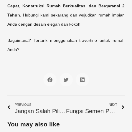
Cepat, Konstruksi Rumah Berkualitas, dan Bergaransi 2
Tahun
. Hubungi kami sekarang dan wujudkan rumah impian
Anda dengan desain elegan dan kokoh!
Bagaimana? Tertarik menggunakan travertine untuk rumah
Anda?
S
S
S
h
h
h
a
a
a
r
r
r
Prev
Ne
e
e
e
PREVIOUS
NEXT
o
o
o
Jangan Salah Pilih! Ini 7 Tips Memilih Kasur yang Cocok untuk Anda
Fungsi Semen Putih dalam Konstruksi dan Dekorasi Bangunan
n
n
n
f
t
l
You may also like
a
w
i