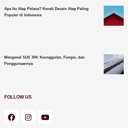
Apa Itu Atap Pelana? Kenali Desain Atap Paling
Populer di Indonesia
Mengenal SUS 304: Keunggulan, Fungsi, dan
Penggunaannya
FOLLOW US
F
I
Y
a
n
o
c
s
u