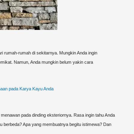
i rumah-rumah di sekitarnya. Mungkin Anda ingin
emikat. Namun, Anda mungkin belum yakin cara
naan pada Karya Kayu Anda
menawan pada dinding eksteriornya. Rasa ingin tahu Anda
tu berbeda? Apa yang membuatnya begitu istimewa? Dan