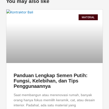
You may also like
a
w
i
c
i
n
e
t
k
MATERIAL
b
t
e
o
e
d
o
r
i
k
n
Panduan Lengkap Semen Putih:
Fungsi, Kelebihan, dan Tips
Penggunaannya
Saat membangun atau merenovasi rumah, banyak
orang hanya fokus memilih keramik, cat, atau desain
interior. Padahal, ada satu material yang