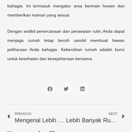
bahagia. Ini termasuk mengatur area bermain hewan dan
memberikan mainan yang sesuai.
Dengan sedikit perencanaan dan perawatan rutin, Anda dapat
menjaga rumah tetap bersih sambil membuat hewan
peliharaan Anda bahagia. Kebersihan rumah adalah kunci
untuk kesehatan dan kesejahteraan bersama.
S
S
S
h
h
h
a
a
a
r
r
r
Prev
Ne
e
e
e
PREVIOUS
NEXT
o
o
o
Mengenal Lebih Dekat Atap Spandek Pasir: Kelebihan dan Keistimewaannya
Lebih Banyak Ruang dan Elegansi: Manfaat Pintu Sliding di Rumah Anda
n
n
n
f
t
l