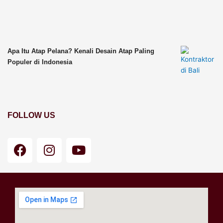
Apa Itu Atap Pelana? Kenali Desain Atap Paling
Populer di Indonesia
FOLLOW US
F
I
Y
a
n
o
c
s
u
e
t
t
b
a
u
o
g
b
o
r
e