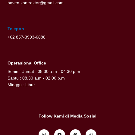
haven.kontraktor@gmail.com
Telepon
+62 857-3993-6888
Operasional Office
Senin - Jumat : 08.30 a.m - 04.30 p.m
Sabtu : 08.30 a.m - 02.00 p.m
Minggu : Libur
Follow Kami di Media Sosial
I
Y
P
W
n
o
i
h
s
u
n
a