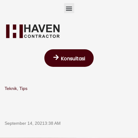
Skip
Menu
to
content
Konsultasi
Teknik
,
Tips
September 14, 2021
3:38 AM