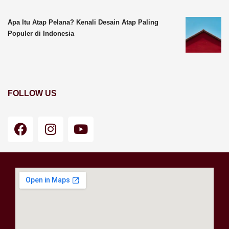
Apa Itu Atap Pelana? Kenali Desain Atap Paling
Populer di Indonesia
FOLLOW US
F
I
Y
a
n
o
c
s
u
e
t
t
b
a
u
o
g
b
o
r
e
k
a
m