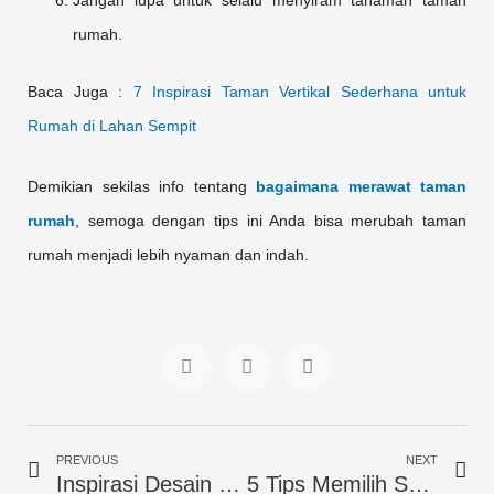
Jangan lupa untuk selalu menyiram tanaman taman
rumah.
Baca Juga :
7 Inspirasi Taman Vertikal Sederhana untuk
Rumah di Lahan Sempit
Demikian sekilas info tentang
bagaimana merawat taman
rumah
, semoga dengan tips ini Anda bisa merubah taman
rumah menjadi lebih nyaman dan indah.
S
S
S
h
h
h
a
a
a
r
r
r
Prev
Ne
e
e
e
PREVIOUS
NEXT
o
o
o
Inspirasi Desain Kamar Tidur Fungsionalis
5 Tips Memilih Sofa Untuk Ruang Tamu Mungil