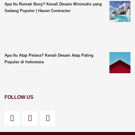
Apa Itu Rumah Boxy? Kenali Desain Minimalis yang
Sedang Populer | Haven Contractor
Apa Itu Atap Pelana? Kenali Desain Atap Paling
Populer di Indonesia
FOLLOW US
F
I
Y
a
n
o
c
s
u