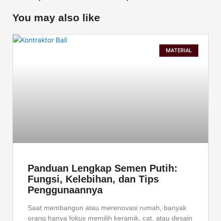
n
n
n
f
t
l
You may also like
a
w
i
c
i
n
e
t
k
MATERIAL
b
t
e
o
e
d
o
r
i
k
n
Panduan Lengkap Semen Putih:
Fungsi, Kelebihan, dan Tips
Penggunaannya
Saat membangun atau merenovasi rumah, banyak
orang hanya fokus memilih keramik, cat, atau desain