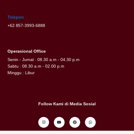
Telepon
+62 857-3993-6888
Operasional Office
Senin - Jumat : 08.30 a.m - 04.30 p.m
Sabtu : 08.30 a.m - 02.00 p.m
Minggu : Libur
Follow Kami di Media Sosial
I
Y
P
W
n
o
i
h
s
u
n
a
t
t
t
t
a
u
e
s
g
b
r
a