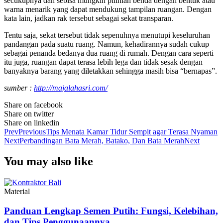
secukupnya dan sebisa mungkin pilihlah benda dengan bentuk atau
warna menarik yang dapat mendukung tampilan ruangan. Dengan
kata lain, jadkan rak tersebut sebagai sekat transparan.
Tentu saja, sekat tersebut tidak sepenuhnya menutupi keseluruhan
pandangan pada suatu ruang. Namun, kehadirannya sudah cukup
sebagai penanda bedanya dua ruang di rumah. Dengan cara seperti
itu juga, ruangan dapat terasa lebih lega dan tidak sesak dengan
banyaknya barang yang diletakkan sehingga masih bisa “bernapas”.
sumber :
http://majalahasri.com/
Share on facebook
Share on twitter
Share on linkedin
Prev
Previous
Tips Menata Kamar Tidur Sempit agar Terasa Nyaman
Next
Perbandingan Bata Merah, Batako, Dan Bata Merah
Next
You may also like
Material
Panduan Lengkap Semen Putih: Fungsi, Kelebihan,
dan Tips Penggunaannya