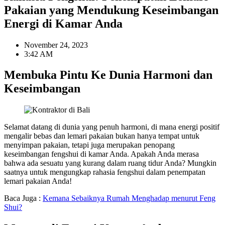
Pakaian yang Mendukung Keseimbangan
Energi di Kamar Anda
November 24, 2023
3:42 AM
Membuka Pintu Ke Dunia Harmoni dan
Keseimbangan
Selamat datang di dunia yang penuh harmoni, di mana energi positif
mengalir bebas dan lemari pakaian bukan hanya tempat untuk
menyimpan pakaian, tetapi juga merupakan penopang
keseimbangan fengshui di kamar Anda. Apakah Anda merasa
bahwa ada sesuatu yang kurang dalam ruang tidur Anda? Mungkin
saatnya untuk mengungkap rahasia fengshui dalam penempatan
lemari pakaian Anda!
Baca Juga :
Kemana Sebaiknya Rumah Menghadap menurut Feng
Shui?