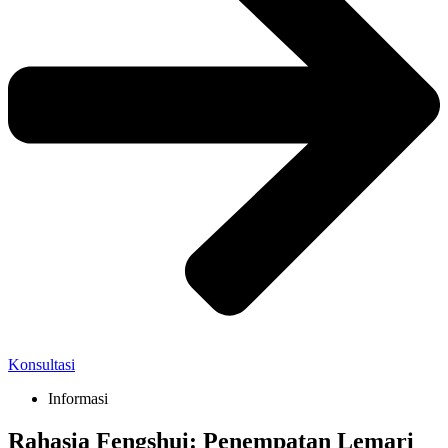
Konsultasi
Informasi
Rahasia Fengshui: Penempatan Lemari