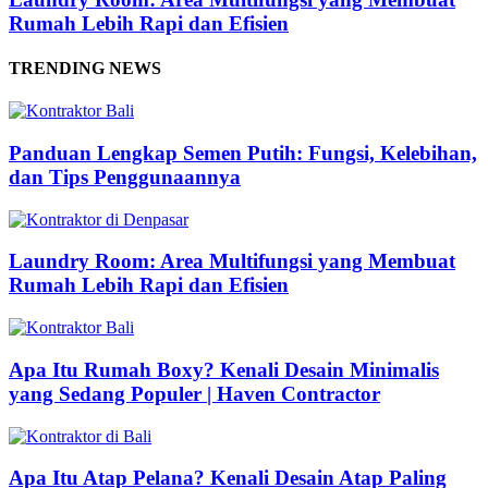
Rumah Lebih Rapi dan Efisien
TRENDING NEWS
Panduan Lengkap Semen Putih: Fungsi, Kelebihan,
dan Tips Penggunaannya
Laundry Room: Area Multifungsi yang Membuat
Rumah Lebih Rapi dan Efisien
Apa Itu Rumah Boxy? Kenali Desain Minimalis
yang Sedang Populer | Haven Contractor
Apa Itu Atap Pelana? Kenali Desain Atap Paling