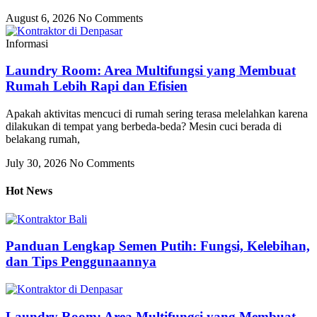
August 6, 2026
No Comments
Informasi
Laundry Room: Area Multifungsi yang Membuat
Rumah Lebih Rapi dan Efisien
Apakah aktivitas mencuci di rumah sering terasa melelahkan karena
dilakukan di tempat yang berbeda-beda? Mesin cuci berada di
belakang rumah,
July 30, 2026
No Comments
Hot News
Panduan Lengkap Semen Putih: Fungsi, Kelebihan,
dan Tips Penggunaannya
Laundry Room: Area Multifungsi yang Membuat