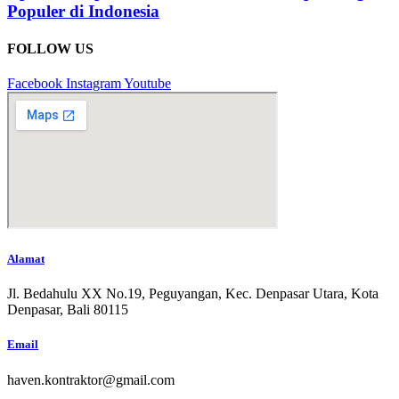
Populer di Indonesia
FOLLOW US
Facebook
Instagram
Youtube
Alamat
Jl. Bedahulu XX No.19, Peguyangan, Kec. Denpasar Utara, Kota
Denpasar, Bali 80115
Email
haven.kontraktor@gmail.com