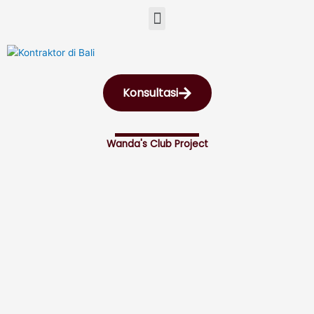
Skip
Menu
to
content
Konsultasi
Wanda's Club Project