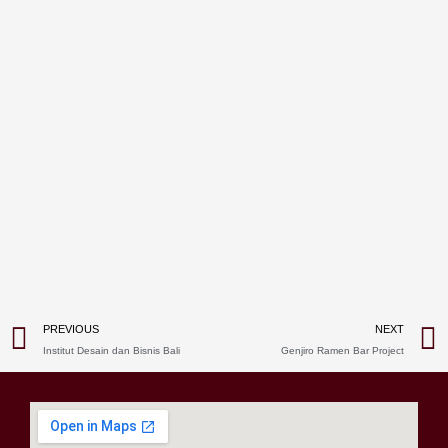
Prev
PREVIOUS
NEXT
Institut Desain dan Bisnis Bali
Genjiro Ramen Bar Project