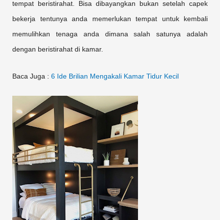
tempat beristirahat. Bisa dibayangkan bukan setelah capek
bekerja tentunya anda memerlukan tempat untuk kembali
memulihkan tenaga anda dimana salah satunya adalah
dengan beristirahat di kamar.
Baca Juga :
6 Ide Brilian Mengakali Kamar Tidur Kecil