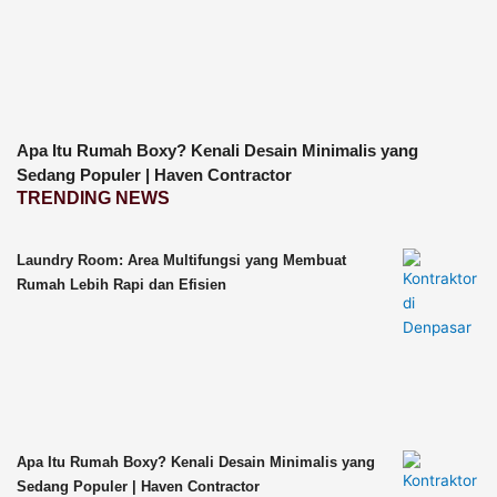
Apa Itu Rumah Boxy? Kenali Desain Minimalis yang
Sedang Populer | Haven Contractor
TRENDING NEWS
Laundry Room: Area Multifungsi yang Membuat
Rumah Lebih Rapi dan Efisien
Apa Itu Rumah Boxy? Kenali Desain Minimalis yang
Sedang Populer | Haven Contractor