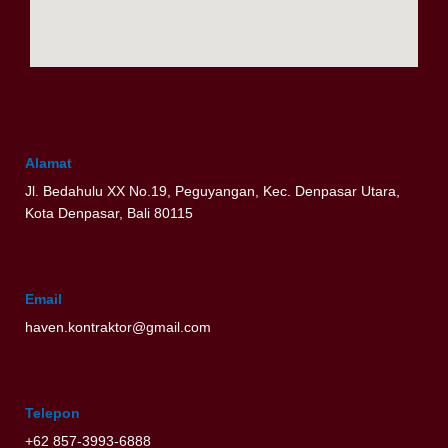
Alamat
Jl. Bedahulu XX No.19, Peguyangan, Kec. Denpasar Utara,
Kota Denpasar, Bali 80115
Email
haven.kontraktor@gmail.com
Telepon
+62 857-3993-6888