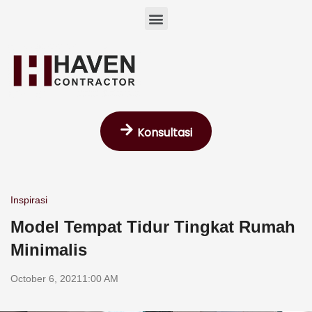
Skip
Menu
to
content
Konsultasi
Inspirasi
Model Tempat Tidur Tingkat Rumah
Minimalis
October 6, 2021
1:00 AM