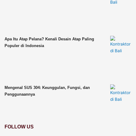
Apa Itu Atap Pelana? Kenali Desain Atap Paling
Populer di Indonesia
Mengenal SUS 304: Keunggulan, Fungsi, dan
Penggunaannya
FOLLOW US