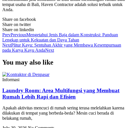
tempat usaha di Bali, Haven Contractor adalah solusi terbaik untuk
Anda.
Share on facebook
Share on twitter
Share on linkedin
Prev
Previous
Mengetahui Jenis Baja dalam Konstruksi: Panduan
Lengkap untuk Kekuatan dan Daya Tahan
Next
Plitur Kayu: Sentuhan Akhir yang Membawa Kesempurnaan
pada Karya Kayu Anda
Next
You may also like
Informasi
Laundry Room: Area Multifungsi yang Membuat
Rumah Lebih Rapi dan Efisien
Apakah aktivitas mencuci di rumah sering terasa melelahkan karena
dilakukan di tempat yang berbeda-beda? Mesin cuci berada di
belakang rumah,
July 30, 2026
No Comments