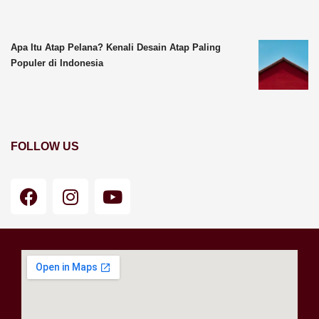
Apa Itu Atap Pelana? Kenali Desain Atap Paling
Populer di Indonesia
FOLLOW US
F
I
Y
a
n
o
c
s
u
e
t
t
b
a
u
o
g
b
o
r
e
k
a