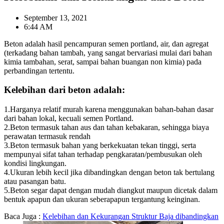
September 13, 2021
6:44 AM
Beton adalah hasil pencampuran semen portland, air, dan agregat
(terkadang bahan tambah, yang sangat bervariasi mulai dari bahan
kimia tambahan, serat, sampai bahan buangan non kimia) pada
perbandingan tertentu.
Kelebihan dari beton adalah:
1.Harganya relatif murah karena menggunakan bahan-bahan dasar
dari bahan lokal, kecuali semen Portland.
2.Beton termasuk tahan aus dan tahan kebakaran, sehingga biaya
perawatan termasuk rendah
3.Beton termasuk bahan yang berkekuatan tekan tinggi, serta
mempunyai sifat tahan terhadap pengkaratan/pembusukan oleh
kondisi lingkungan.
4.Ukuran lebih kecil jika dibandingkan dengan beton tak bertulang
atau pasangan batu.
5.Beton segar dapat dengan mudah diangkut maupun dicetak dalam
bentuk apapun dan ukuran seberapapun tergantung keinginan.
Baca Juga :
Kelebihan dan Kekurangan Struktur Baja dibandingkan