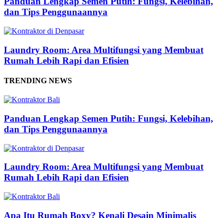
Panduan Lengkap Semen Putih: Fungsi, Kelebihan,
dan Tips Penggunaannya
Laundry Room: Area Multifungsi yang Membuat
Rumah Lebih Rapi dan Efisien
TRENDING NEWS
Panduan Lengkap Semen Putih: Fungsi, Kelebihan,
dan Tips Penggunaannya
Laundry Room: Area Multifungsi yang Membuat
Rumah Lebih Rapi dan Efisien
Apa Itu Rumah Boxy? Kenali Desain Minimalis