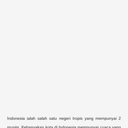
Indonesia ialah salah satu negeri tropis yang mempunyai 2
musim. Kebanyakan kota di Indonesia mempunyai cuaca yang