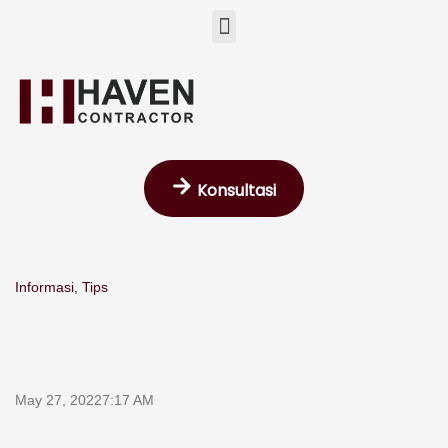
Skip
Menu
to
content
Konsultasi
Informasi
,
Tips
May 27, 2022
7:17 AM