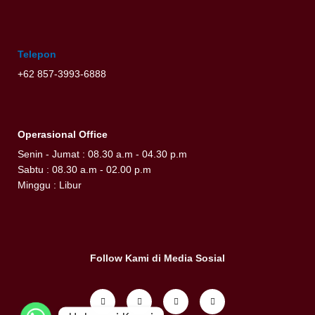
Telepon
+62 857-3993-6888
Operasional Office
Senin - Jumat : 08.30 a.m - 04.30 p.m
Sabtu : 08.30 a.m - 02.00 p.m
Minggu : Libur
Follow Kami di Media Sosial
I
Y
P
W
n
o
i
h
s
u
n
a
t
t
t
t