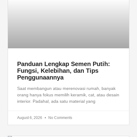
o
e
d
o
r
i
k
n
Panduan Lengkap Semen Putih:
Fungsi, Kelebihan, dan Tips
Penggunaannya
Saat membangun atau merenovasi rumah, banyak
orang hanya fokus memilih keramik, cat, atau desain
interior. Padahal, ada satu material yang
August 6, 2026
No Comments