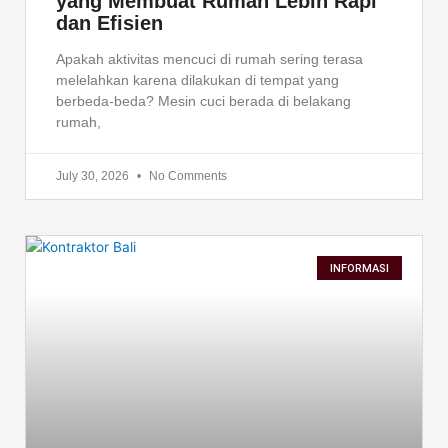
yang Membuat Rumah Lebih Rapi
dan Efisien
Apakah aktivitas mencuci di rumah sering terasa
melelahkan karena dilakukan di tempat yang
berbeda-beda? Mesin cuci berada di belakang
rumah,
July 30, 2026
No Comments
INFORMASI