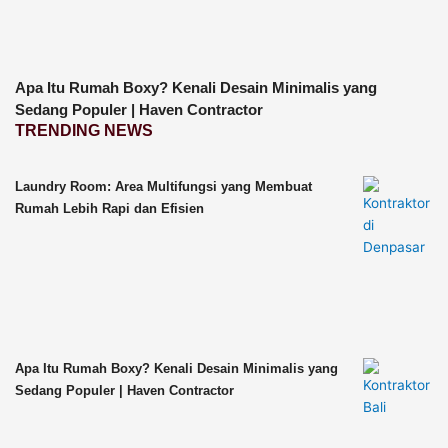
Apa Itu Rumah Boxy? Kenali Desain Minimalis yang
Sedang Populer | Haven Contractor
TRENDING NEWS
Laundry Room: Area Multifungsi yang Membuat
Rumah Lebih Rapi dan Efisien
Apa Itu Rumah Boxy? Kenali Desain Minimalis yang
Sedang Populer | Haven Contractor