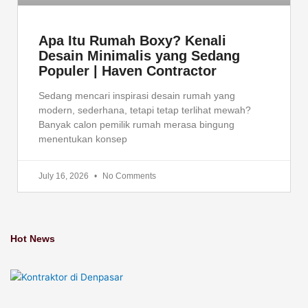
Apa Itu Rumah Boxy? Kenali
Desain Minimalis yang Sedang
Populer | Haven Contractor
Sedang mencari inspirasi desain rumah yang
modern, sederhana, tetapi tetap terlihat mewah?
Banyak calon pemilik rumah merasa bingung
menentukan konsep
July 16, 2026
No Comments
Hot News