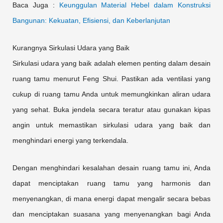
Baca Juga :
Keunggulan Material Hebel dalam Konstruksi
Bangunan: Kekuatan, Efisiensi, dan Keberlanjutan
Kurangnya Sirkulasi Udara yang Baik
Sirkulasi udara yang baik adalah elemen penting dalam desain
ruang tamu menurut Feng Shui. Pastikan ada ventilasi yang
cukup di ruang tamu Anda untuk memungkinkan aliran udara
yang sehat. Buka jendela secara teratur atau gunakan kipas
angin untuk memastikan sirkulasi udara yang baik dan
menghindari energi yang terkendala.
Dengan menghindari kesalahan desain ruang tamu ini, Anda
dapat menciptakan ruang tamu yang harmonis dan
menyenangkan, di mana energi dapat mengalir secara bebas
dan menciptakan suasana yang menyenangkan bagi Anda