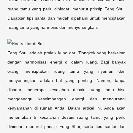
ruang tamu yang perlu dihindari menurut prinsip Feng Shui.
Dapatkan tips santai dan mudah dipahami untuk menciptakan
ruang tamu yang harmonis dan menyenangkan.
Feng Shui adalah praktik kuno dari Tiongkok yang berkaitan
dengan harmonisasi energi di dalam ruang. Bagi banyak
orang, menciptakan ruang tamu yang nyaman dan
menyenangkan adalah hal yang penting. Namun, tanpa
disadari, beberapa kesalahan desain ruang tamu bisa
mengganggu keseimbangan energi dan mengurangi
kenyamanan di rumah Anda. Dalam artikel ini, Anda akan
menemukan 5 kesalahan desain ruang tamu yang perlu
dihindari menurut prinsip Feng Shui, serta tips santai dan