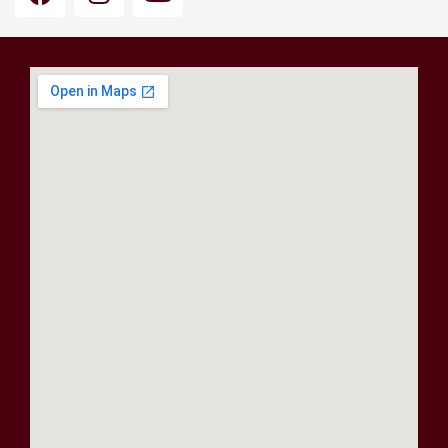
a
n
o
c
s
u
e
t
t
b
a
u
o
g
b
o
r
e
k
a
m