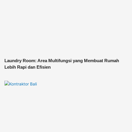
Laundry Room: Area Multifungsi yang Membuat Rumah
Lebih Rapi dan Efisien