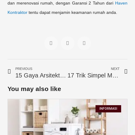
dan merenovasi rumah, dengan Garansi 2 Tahun dari
Haven
Kontraktor
tentu dapat menjamin keamanan rumah anda.
S
S
S
h
h
h
a
a
a
r
r
r
Prev
Ne
e
e
e
PREVIOUS
NEXT
o
o
o
15 Gaya Arsitektur Kantor Modern Pakai Kontainer, Kerennya Kebangetan
17 Trik Simpel Menghasilkan Cat Unik Pada Dinding
n
n
n
f
t
l
You may also like
a
w
i
c
i
n
e
t
k
INFORMASI
b
t
e
o
e
d
o
r
i
k
n