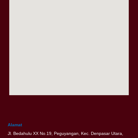
m
Alamat
Jl. Bedahulu XX No.19, Peguyangan, Kec. Denpasar Utara,