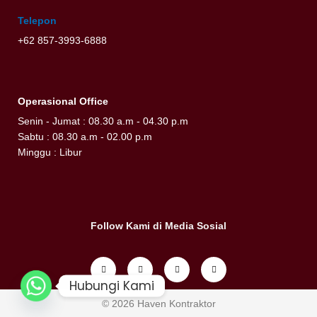
Telepon
+62 857-3993-6888
Operasional Office
Senin - Jumat : 08.30 a.m - 04.30 p.m
Sabtu : 08.30 a.m - 02.00 p.m
Minggu : Libur
Follow Kami di Media Sosial
I
Y
P
W
n
o
i
h
s
u
n
a
t
t
t
t
Hubungi Kami
a
u
e
s
g
b
r
a
r
e
e
p
© 2026 Haven Kontraktor
a
s
p